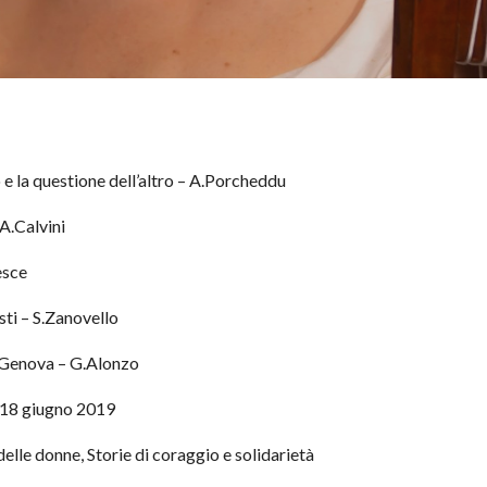
 e la questione dell’altro – A.Porcheddu
 A.Calvini
esce
ti – S.Zanovello
i Genova – G.Alonzo
– 18 giugno 2019
elle donne, Storie di coraggio e solidarietà